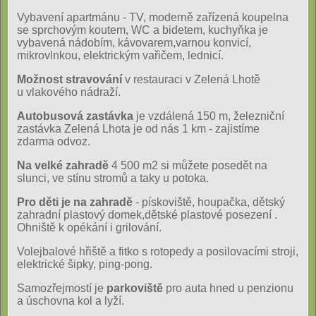
Vybavení apartmánu - TV, moderně zařízená koupelna
se sprchovým koutem, WC a bidetem, kuchyňka je
vybavená nádobím, kávovarem,varnou konvicí,
mikrovlnkou, elektrickým vařičem, lednicí.
Možnost stravování
v restauraci v Zelená Lhotě
u vlakového nádraží.
Autobusová zastávka
je vzdálená 150 m, železniční
zastávka Zelená Lhota je od nás 1 km - zajistíme
zdarma odvoz.
Na velké zahradě
4 500 m2 si můžete posedět na
slunci, ve stínu stromů a taky u potoka.
Pro děti je na zahradě
- pískoviště, houpačka, dětský
zahradní plastový domek,dětské plastové posezení .
Ohniště k opékání i grilování.
Volejbalové hřiště a fitko s rotopedy a posilovacími stroji,
elektrické šipky, ping-pong.
Samozřejmostí je
parkoviště
pro auta hned u penzionu
a úschovna kol a lyží.