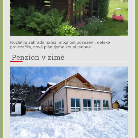
Rozlehlá zahrada nabízí možnost posezení, dětské
prolézačky, nově plánujeme koupi teepee...
Penzion v zimě